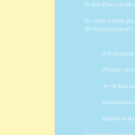
El Bon Dieu n’a nié 
En voilà encore pou
En v’la co pou in an !
-          A la ducas
-          
-          Prosper 
-          
-          Je ne suis
-          
-          Vous buve
-          
-          Depuis la 
Correction leçon 11