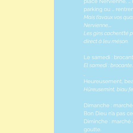
place Nervienne, …
parking ou … rentre
Mais t’avaux vos quart
Nervienne,…
Les gins cachent’té 
direct à leu méson.
Le samedi : brocant
El samedi : brocante…
Heureusement, beau f
Hûreusemint, biau feu 
Dimanche : marché a
Bon Dieu n’a pas ce
Diminche : marché a
goutte.