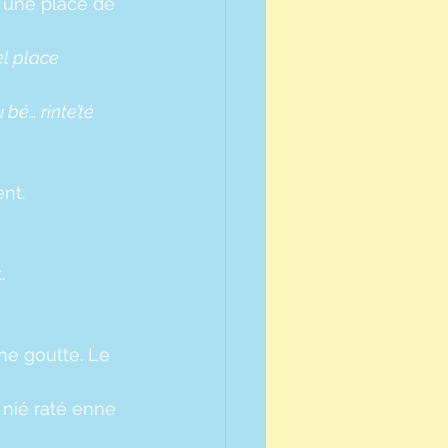
 une place de 
el place 
bé… rinte’té 
nt.
.
ne goutte. Le 
nié raté enne 