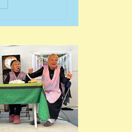
me des Pays-Bas, il fut
é de renforcer la frontière
u...