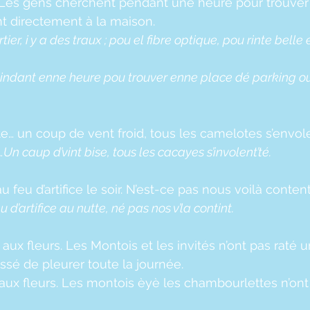
 Les gens cherchent pendant une heure pour trouver
nt directement à la maison.
ier, i y a des traux ; pou el fibre optique, pou rinte belle 
pindant enne heure pou trouver enne place dé parking ou 
e… un coup de vent froid, tous les camelotes s’envole
Un caup d’vint bise, tous les cacayes s’involent’té.
eu d’artifice le soir. N’est-ce pas nous voilà content
d’artifice au nutte, né pas nos v’la contint.
ux fleurs. Les Montois et les invités n’ont pas raté u
ssé de pleurer toute la journée.
ux fleurs. Les montois èyè les chambourlettes n’ont 