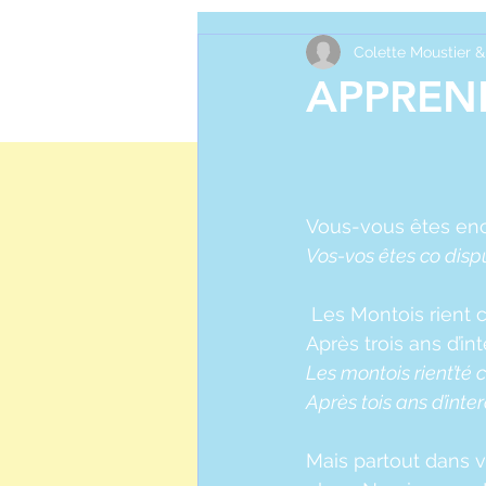
MONS DI
Colette Moustier &
APPREND
Vous-vous êtes enc
Vos-vos êtes co disp
 Les Montois rient
Après trois ans d’in
Les montois rient’té 
Après tois ans d’inter
Mais partout dans vot