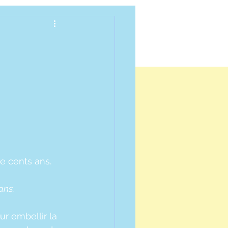
re cents ans.
ans.
ur embellir la 