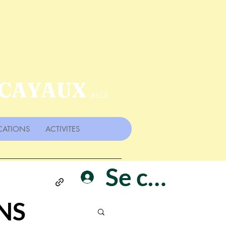
 CAYAUX
asbl
CATIONS
ACTIVITES
Se connect
NS