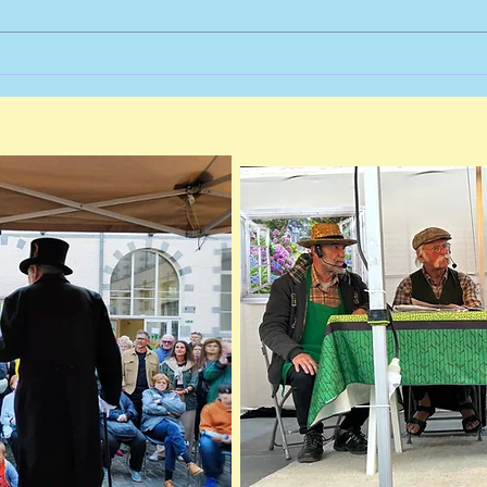
royau
Quée pètée ! Baptiste, Lalie et
décid
leurs enfants...
sud d