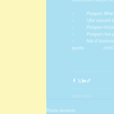
-          
Prosper, fifi
-          
I fée souvint
-          
Prosper rinco
-          
Prosper n’va p
-          
Nié d’ tévévis
quate 
cints
Posts récents