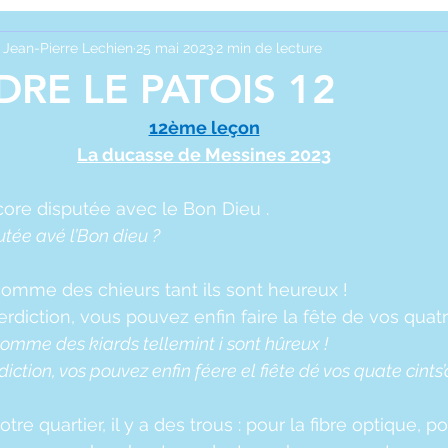
VERS
 Jean-Pierre Lechien
25 mai 2023
2 min de lecture
RE LE PATOIS 12
12ème leçon
La ducasse de Messines 2023
ore disputée avec le Bon Dieu .
utée avé l’Bon dieu ?
 comme des chieurs tant ils sont heureux !
terdiction, vous pouvez enfin faire la fête de vos quat
comme des kiards tellemint i sont hûreux !
diction, vos pouvez enfin féere el fiête dé vos quate cints’
re quartier, il y a des trous : pour la fibre optique, po