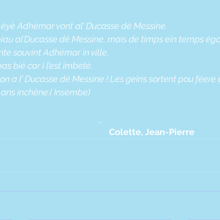
ne èyè Adhémar vont al’ Ducasse dé Messine.
 biau al’Ducasse dé Messine, mais de timps ein temps égal
nte souvint Adhémar in ville.
as bié car i l’est imbété.
ion a l’ Ducasse dé Messine ! Les geins sortent pou féere e
’ ans inchène.( Insembe)
                                                                                                 Colette, Jean-Pierre