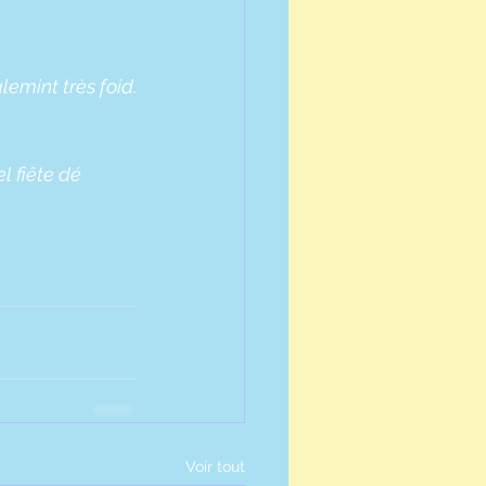
emint très foid.
l fiête dé 
Voir tout