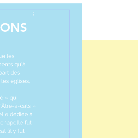
MONS
ue les 
ments qu'à 
part des 
les églises, 
é » qui 
'Âtre-à-cats » 
lle dédiée à 
 chapelle fut 
 (il y fut 