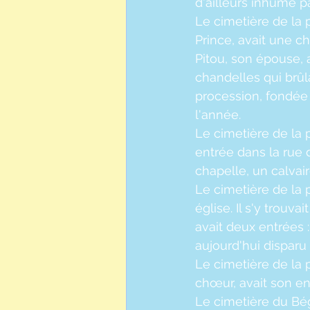
d'ailleurs inhumé p
Le cimetière de la 
Prince, avait une c
Pitou, son épouse, 
chandelles qui brûl
procession, fondée 
l'année.
Le cimetière de la p
entrée dans la rue d
chapelle, un calvair
Le cimetière de la 
église. Il s'y trouv
avait deux entrées :
aujourd'hui disparu e
Le cimetière de la 
chœur, avait son ent
Le cimetière du Bégu