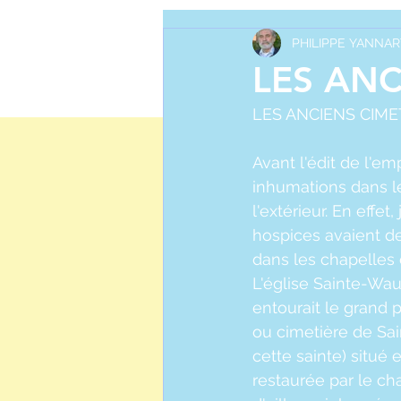
MONS DI
PHILIPPE YANNAR
LES ANC
LES ANCIENS CIM
Avant l'édit de l'em
inhumations dans les
l'extérieur. En effe
hospices avaient des
dans les chapelles e
L'église Sainte-Waud
entourait le grand p
ou cimetière de Sai
cette sainte) situé 
restaurée par le cha