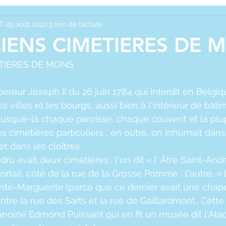
VERS
T
29 août 2022
3 min de lecture
IENS CIMETIERES DE 
ETIERES DE MONS
pereur Joseph II du 26 juin 1784 qui interdit en Belgiq
 villes et les bourgs, aussi bien à l'intérieur de bâti
t, jusque-là chaque paroisse, chaque couvent et la plu
 cimetières particuliers ; en outre, on inhumait dans 
t dans les cloîtres.
ru avait deux cimetières : l'un dit « l' Âtre Saint-Andr
ortail, côté de la rue de la Grosse Pomme ; l'autre, « l
nte-Marguerite (parce que ce dernier avait une chape
entre la rue des Sarts et la rue de Gaillardmont.. Cette
noine Edmond Puissant qui en fit un musée dit l'Atacat