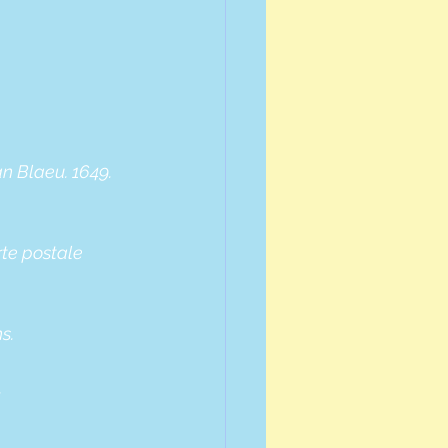
n Blaeu. 1649. 
te postale 
s.
.