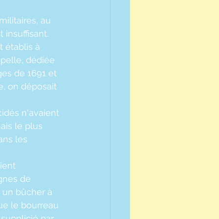
litaires, au 
 insuffisant.
 établis à 
apelle, dédiée 
ges de 1691 et 
, on déposait 
cidés n'avaient 
ais le plus 
ans les 
ient 
gnes de 
 un bûcher à 
que le bourreau 
supplicié par 