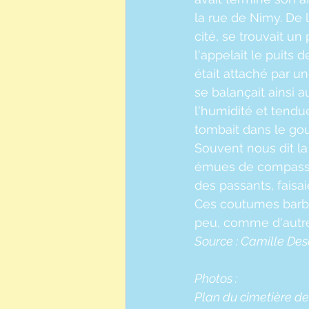
la rue de Nimy. De l
cité, se trouvait un
l'appelait le puits 
était attaché par u
se balançait ainsi 
l'humidité et tendu
tombait dans le gou
Souvent nous dit la
émues de compassio
des passants, faisai
Ces coutumes barbar
peu, comme d'autre
Source : Camille Des
Photos :
Plan du cimetière de