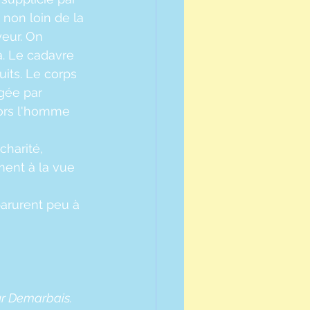
 non loin de la 
yeur. On 
là. Le cadavre 
its. Le corps 
gée par 
lors l'homme 
harité, 
ent à la vue 
parurent peu à 
ur Demarbais. 