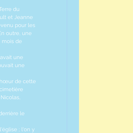
Terre du 
ult et Jeanne 
evenu pour les 
En outre, une 
e mois de 
 avait une 
ouvait une 
chœur de cette 
 cimetière 
-Nicolas, 
errière le 
glise ; l'on y 