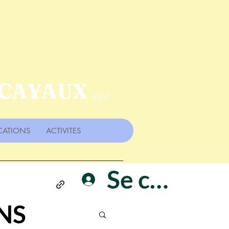
 CAYAUX
asbl
CATIONS
ACTIVITES
Se connect
NS