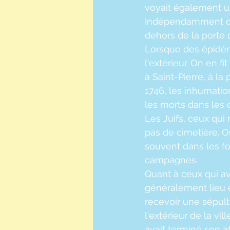
voyait également u
Indépendamment de t
dehors de la porte d
Lorsque des épidémie
l'extérieur. On en f
à Saint-Pierre, à la
1746, les inhumati
les morts dans les
Les Juifs, ceux qui 
pas de cimetière. On
souvent dans les fo
campagnes.
Quant à ceux qui av
généralement lieu e
recevoir une sépult
l'extérieur de la vi
avait terminé son a