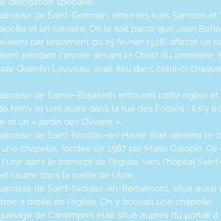
ar dérogation spéciale).
paroisse de Saint-Germain, entre les rues Samson et 
hapelle et un calvaire. On le sait parce que Jean Beha
avaient par testament du 25 février 1528, affecté un r
aient pendant l'année devant le Christ du cimetière. 
par Quentin Louveau, avait lieu dans celui-ci chaqu
aroisse de Sainte-Élisabeth entourait cette église et
e Nimy et une autre dans la rue des Fossés ; il s'y tr
e et un « jardin des Oliviers ».
paroisse de Saint-Nicolas-en-Havré était derrière le 
ait une chapelle, fondée en 1567 par Marie Galopin. Ce
 l'une dans le transept de l'église, vers l'hôpital Saint
t l'autre dans la ruelle de l'Âtre.
paroisse de Saint-Nicolas-en-Bertaimont, situé aussi d
rée à droite de l'église. On y trouvait une chapelle.
inage de Cantimpret était situé auprès du portail d l'é