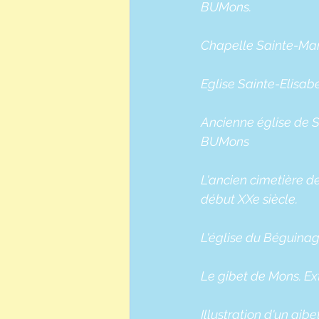
BUMons.
Chapelle Sainte-Marg
Eglise Sainte-Elisab
Ancienne église de S
BUMons
L'ancien cimetière d
début XXe siècle.
L'église du Béguinag
Le gibet de Mons. Ex
Illustration d'un gi