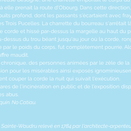
à elle prenait la route d'Obourg. Dans cette direction,
 puits profond, dont les passants s'écartaient avec fra
des Trois Pucelles. La charrette du bourreau s'arrêtait 
ne corde et hissé par-dessus la margelle au haut du pu
au-dessus du trou béant jusqu'au jour où la corde, ron
e par le poids du corps, fut complètement pourrie. A
ffre maudit.
 chronique, des personnes animées par le zèle de la c
n pour les misérables ainsi exposés ignominieusem
ent couper la corde la nuit qui suivait l'exécution.
es de l'incinération en public et de l'exposition dis
s abus.
quin. No Catiau.
 Sainte-Waudru relevé en 1784 par l'architecte-arpente