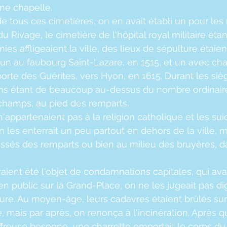
ne chapelle.
ous ces cimetières, on en avait établi un pour les mi
u Rivage, le cimetière de l'hôpital royal militaire étant
s affligeaient la ville, des lieux de sépulture étaient
it un au faubourg Saint-Lazare, en 1515, et un avec ch
 porte des Guérites, vers Hyon, en 1615. Durant les siè
ons étant de beaucoup au-dessus du nombre ordinaire
 champs, au pied des remparts.
n'appartenaient pas à la religion catholique et les sui
 les enterrait un peu partout en dehors de la ville, m
ssés des remparts ou bien au milieu des bruyères, d
aient été l'objet de condamnations capitales, qui ava
n public sur la Grand-Place, on ne les jugeait pas di
ure. Au moyen-âge, leurs cadavres étaient brûlés sur
lle, mais par après, on renonça à l'incinération. Après 
ffreuse besogne, une charrette emportait le corps du 