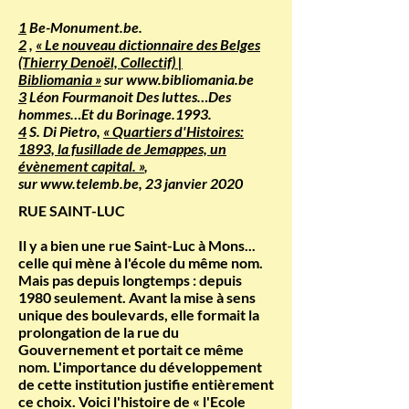
1
Be-Monument.be.
2
,
«
Le nouveau dictionnaire des Belges
(Thierry Denoël, Collectif) |
Bibliomania
»
sur
www.bibliomania.be
3
Léon Fourmanoit Des luttes…Des
hommes…Et du Borinage.1993.
4
S. Di Pietro,
«
Quartiers d'Histoires:
1893, la fusillade de Jemappes, un
évènement capital.
»
,
sur
www.telemb.be
, 23 janvier 2020
RUE SAINT-LUC
Il y a bien une rue Saint-Luc à Mons...
celle qui mène à l'école du même nom.
Mais pas depuis longtemps : depuis
1980 seulement. Avant la mise à sens
unique des boulevards, elle formait la
prolongation de la rue du
Gouvernement et portait ce même
nom. L'importance du développement
de cette institution justifie entièrement
ce choix. Voici l'histoire de « l'Ecole