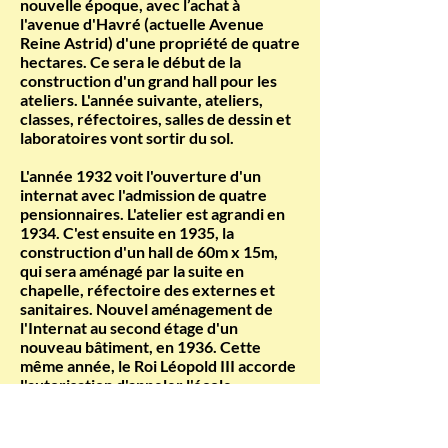
nouvelle époque, avec l’achat à
l'avenue d'Havré (actuelle Avenue
Reine Astrid) d'une propriété de quatre
hectares. Ce sera le début de la
construction d'un grand hall pour les
ateliers. L'année suivante, ateliers,
classes, réfectoires, salles de dessin et
laboratoires vont sortir du sol.
L'année 1932 voit l'ouverture d'un
internat avec l'admission de quatre
pensionnaires. L'atelier est agrandi en
1934. C'est ensuite en 1935, la
construction d'un hall de 60m x 15m,
qui sera aménagé par la suite en
chapelle, réfectoire des externes et
sanitaires. Nouvel aménagement de
l'Internat au second étage d'un
nouveau bâtiment, en 1936. Cette
même année, le Roi Léopold III accorde
l'autorisation d'appeler l'école
INSTITUT REINE ASTRID Mons
(IRAM). En 1937, encore un bâtiment :
menuiserie, salles de dessin,