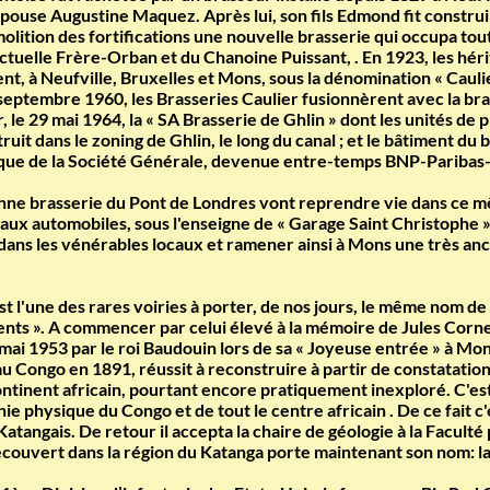
épouse Augustine Maquez. Après lui, son fils Edmond fit construir
lition des fortifications une nouvelle brasserie qui occupa tout
actuelle Frère-Orban et du Chanoine Puissant, . En 1923, les héri
ent, à Neufville, Bruxelles et Mons, sous la dénomination « Caulier
30 septembre 1960, les Brasseries Caulier fusionnèrent avec la bra
, le 29 mai 1964, la « SA Brasserie de Ghlin » dont les unités d
it dans le zoning de Ghlin, le long du canal ; et le bâtiment du
banque de la Société Générale, devenue entre-temps BNP-Paribas-
enne brasserie du Pont de Londres vont reprendre vie dans ce m
 aux automobiles, sous l'enseigne de « Garage Saint Christophe
ans les vénérables locaux et ramener ainsi à Mons une très anc
 l'une des rares voiries à porter, de nos jours, le même nom de 
nts ». A commencer par celui élevé à la mémoire de Jules Corne
ai 1953 par le roi Baudouin lors de sa « Joyeuse entrée » à Mons.
 au Congo en 1891, réussit à reconstruire à partir de constatati
continent africain, pourtant encore pratiquement inexploré. C'est 
ie physique du Congo et de tout le centre africain . De ce fait c'e
 Katangais. De retour il accepta la chaire de géologie à la Facul
couvert dans la région du Katanga porte maintenant son nom: la