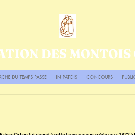
ATION DES MONTOIS
RCHE DU TEMPS PASSE
IN PATOIS
CONCOURS
PUBLI
 Frère-Orban fut donné à cette large avenue créée vers 1872 à l'