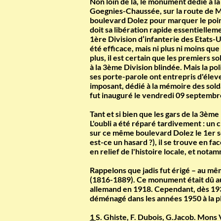
Non loin de là, le monument dédié à l
Goegnies-Chaussée, sur la route de Ma
boulevard Dolez pour marquer le point
doit sa libération rapide essentielle
1ère Division d’infanterie des Etats-U
été efficace, mais ni plus ni moins q
plus, il est certain que les premiers 
à la 3ème Division blindée. Mais la pol
ses porte-parole ont entrepris d'éle
imposant, dédié à la mémoire des solda
fut inauguré le vendredi 09 septembr
Tant et si bien que les gars de la 3èm
L'oubli a été réparé tardivement : un 
sur ce même boulevard Dolez le 1er se
est-ce un hasard ?), il se trouve en 
en relief de l'histoire locale, et not
Rappelons que jadis fut érigé – au m
(1816-1889). Ce monument était dû au
allemand en 1918. Cependant, dès 1932,
déménagé dans les années 1950 à la pl
1
S. Ghiste, F. Dubois, G.Jacob. Mons 