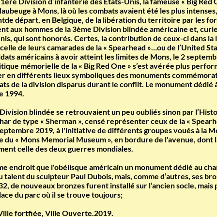
a 1ère Division d’infanterie des Etats-Unis, la fameuse « Big Re
ubeuge à Mons, là où les combats avaient été les plus intenses,
de départ, en Belgique, de la libération du territoire par les 
ment aux hommes de la 3ème Division blindée américaine et, cur
nis, qui sont honorés. Certes, la contribution de ceux-ci dans la 
ue celle de leurs camarades de la « Spearhead »…ou de l’United 
soldats américains à avoir atteint les limites de Mons, le 2 sept
itique mémorielle de la « Big Red One » s’est avérée plus performa
ver en différents lieux symboliques des monuments commémorati
ts de la division disparus durant le conflit. Le monument dédié à
e 1994.
e Division blindée se retrouvaient un peu oubliés sinon par l’Hist
char de type « Sherman », censé représenter ceux de la « Spearhe
ptembre 2019, à l'initiative de différents groupes voués à la 
face du « Mons Memorial Museum », en bordure de l'avenue, dont 
amment celle des deux guerres mondiales.
ême endroit que l'obélisque américain un monument dédié au ch
 talent du sculpteur Paul Dubois, mais, comme d’autres, ses bro
 de nouveaux bronzes furent installé sur l’ancien socle, mais pou
ace du parc où il se trouve toujours;
Ville fortfiée, Ville Ouverte.2019.