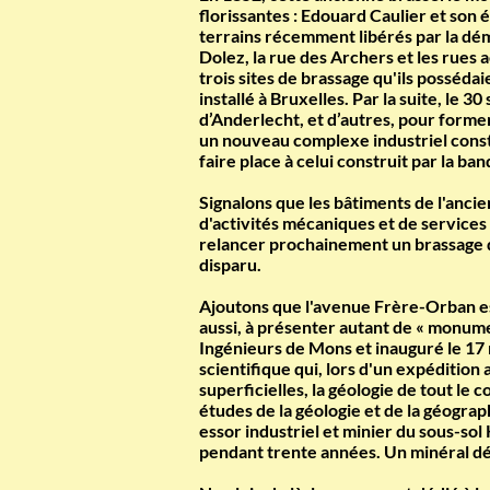
florissantes : Edouard Caulier et son 
terrains récemment libérés par la démo
Dolez, la rue des Archers et les rues 
trois sites de brassage qu'ils possédai
installé à Bruxelles. Par la suite, le 
d’Anderlecht, et d’autres, pour former
un nouveau complexe industriel constru
faire place à celui construit par la 
Signalons que les bâtiments de l'anci
d'activités mécaniques et de services
relancer prochainement un brassage d
disparu.
Ajoutons que l'avenue Frère-Orban est
aussi, à présenter autant de « monume
Ingénieurs de Mons et inauguré le 17 m
scientifique qui, lors d'un expédition
superficielles, la géologie de tout le 
études de la géologie et de la géograph
essor industriel et minier du sous-sol
pendant trente années. Un minéral dé