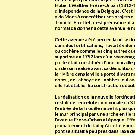
Hubert Walther Frère-Orban (1812-189
d'indépendance de la Belgique. C'est lu
aida Mons à concrétiser ses projets d
Trouille. En effet, c'est précisément à
normal de donner à cette avenue le nom
Cette avenue a été percée la où se dr
dans des fortifications, il avait évide
ou cochère comme les cinq autres que c
supprimé en 1752 lors d'un réaménagem
porte était constituée d'une muraille
un dessin réalisé avant sa démolition,
la rivière dans la ville a porté divers
noms), de l'abbaye de Lobbbes (qui ava
elle fut établie. Sa construction débu
La réalisation de la nouvelle fortifica
restait de l'enceinte communale du XI
l'entrée de la Trouille ne se fit plus 
le mur principal par une arche en tier
l'avenue Frère-Orban à l'époque. Effe
probablement du fait qu'à cette époque
pont se situait à peu près dans l'axe d