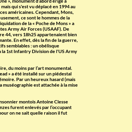
d One », monument d’abord érigé à
 mais qui s'est vu déplacé en 1994 au
forces américaines. Cependant, Mons,
ieusement, ce sont le hommes de la
liquidation de la « Poche de Mons » a
States Army Air Forces (USAAF). De
embre 44, vers 18h25 appartenaient bien
nte. En effet, dès la fin de la guerre,
fs semblables : un obélisque
 la 1st Infantry Division de l'US Army
oire, du moins par l’art monumental.
ad » a été installé sur un piédestal
Mémoire. Par un heureux hasard (mais
la muséographie est attachée à la mise
ansonnier montois Antoine Clesse
nzes furent enlevés par l’occupant
r on ne sait quelle raison il fut