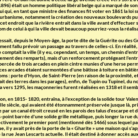
6) était un homme politique libéral belge qui a marqué de son
i qui, en tant que ministre des finances fit voter en 1861 la loi s
'urbanisme, notamment la création des nouveaux boulevards puis
 cet endroit que la rivière entrait dans la ville avant d'effectuer
 de celui à qui la ville devait beaucoup pourriez-vous la réalis
essait, depuis le Moyen-âge, la porte dite de la Guérite ou des 
mment fallu prévoir un passage au travers de celles-ci. En réalité
omptait la ville (il y eu, cependant, un temps, un chemin d'entrée
ent des remparts), mais d'un renforcement protégeant l'entrée 
 percée de trois arcades en plein cintre munies d'une herse perm
 ces arcades étaient surmontées d'une bâtisse à toiture en bâtièr
 noms : porte d'Hyon, de Saint-Pierre (en raison de la proximité, e
it des terres dans les parages), enfin, de Tupin ou Tupinel, du n
ta vers 1295, les maçonneries furent réalisées en 1318 et il semb
tion, en 1815- 1820, entraîna, à l'exception de la solide tour Vale
IIe siècle, qui avaient été étonnamment préservée jusque là, pri
que par un canal étroit creusé en les parois des talus d'escarpe e
s-point barrée d'une solide grille métallique, puis longer la rue
ctivement le premier pont (mentionné dès 1466) sous lequel passa
, il y avait près de la porte de la « Gharite » une maison qui s'a
e la rue Jean Lescarts actuelle. Il était destiné à donner accès a