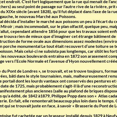
 cet endroit. C'est fort logiquement que la rue qui menait de l'a
ers) au seul point de passage sur l'autre rive de la rivière, pri
u XIXe siècle (avant 1828), qu'il fut déplacé dans l'axe de la rue 
ve gauche, le nouveau Marché aux Poissons.
 décida d’installer le marché aux poissons un peu à l'écart du cen
u Miroir ; mais incommodait, sur le plan olfactif, quelque peu, ma
l fallut, cependant attendre 1856 pour que les travaux soient enfin
s, ne trouva rien de mieux que d’imaginer cet étrange bâtiment d
onstruction de forme ovale aux dimensions assez modestes (envi
 un porche monumental Le tout était recouvert d’une toiture se 
isson. Mais celui-ci ne subsista pas longtemps, car sitôt les forti
rs les nouveaux boulevards entraîna en 1872 son arasement comple
sage vers l’Ecole Normale et l’avenue d’Hyon nouvellement créée
du Pont de Londres », se trouvait, et se trouve toujours, formant
es, bâti dans le style tournaisien, mais, malheureusement rema
 portail dont les lourds vantaux ont conservés des pentures et u
la date de 1725, mais probablement s'agit-il là d'une reconstructi
anifestement plus anciennes (salle au plafond de briques disposé
ns qu'a édité, de 1842 à1879, Philippe Popp dans son « Atlas cadas
serie. En fait, elle remonterait beaucoup plus loin dans le temps. 
t qui se trouvait juste en face, à savoir « Brasserie du Pont de 
oise fut rachetée par un brasseur installé depuis 1829 à Neufvil