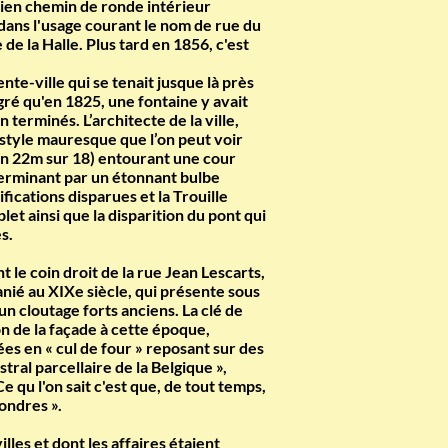
ncien chemin de ronde intérieur
t dans l'usage courant le nom de rue du
de la Halle. Plus tard en 1856, c'est
te-ville qui se tenait jusque là près
lgré qu'en 1825, une fontaine y avait
 terminés. L’architecte de la ville,
e style mauresque que l’on peut voir
ron 22m sur 18) entourant une cour
terminant par un étonnant bulbe
fications disparues et la Trouille
t ainsi que la disparition du pont qui
s.
 le coin droit de la rue Jean Lescarts,
nié au XIXe siècle, qui présente sous
n cloutage forts anciens. La clé de
on de la façade à cette époque,
es en « cul de four » reposant sur des
tral parcellaire de la Belgique »,
Ce qu l'on sait c'est que, de tout temps,
Londres ».
les et dont les affaires étaient