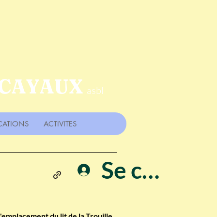
 CAYAUX
asbl
CATIONS
ACTIVITES
Se connect
emplacement du lit de la Trouille.