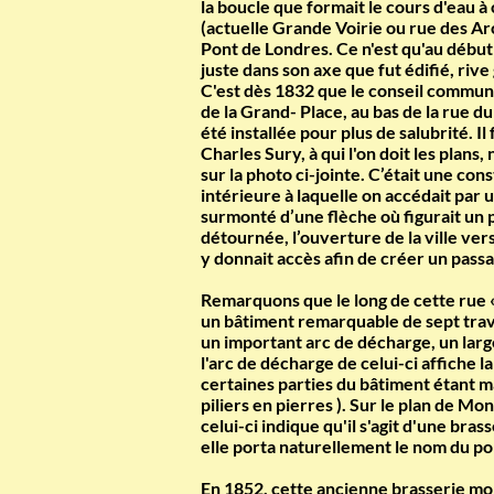
la boucle que formait le cours d'eau à
(actuelle Grande Voirie ou rue des Arch
Pont de Londres. Ce n'est qu'au début d
juste dans son axe que fut édifié, ri
C'est dès 1832 que le conseil communal
de la Grand- Place, au bas de la rue d
été installée pour plus de salubrité. I
Charles Sury, à qui l'on doit les plan
sur la photo ci-jointe. C’était une c
intérieure à laquelle on accédait par
surmonté d’une flèche où figurait un po
détournée, l’ouverture de la ville ve
y donnait accès afin de créer un pas
Remarquons que le long de cette rue « 
un bâtiment remarquable de sept travé
un important arc de décharge, un large
l'arc de décharge de celui-ci affiche 
certaines parties du bâtiment étant m
piliers en pierres ). Sur le plan de Mo
celui-ci indique qu'il s'agit d'une bras
elle porta naturellement le nom du pon
En 1852, cette ancienne brasserie mont