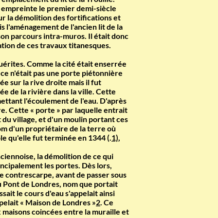
 empreinte le premier demi-siècle
ur la démolition des fortifications et
 l'aménagement de l'ancien lit de la
 son parcours intra-muros. Il était donc
ation de ces travaux titanesques.
Guérites. Comme la cité était enserrée
, ce n'était pas une porte piétonnière
 sur la rive droite mais il fut
de la rivière dans la ville. Cette
ettant l'écoulement de l'eau. D'après
e. Cette « porte » par laquelle entrait
t du village, et d'un moulin portant ces
om d'un propriétaire de la terre où
le qu'elle fut terminée en 1344 (.
1)
,
nciennoise, la démolition de ce qui
ncipalement les portes. Dès lors,
t de contrescarpe, avant de passer sous
 du Pont de Londres, nom que portait
it le cours d'eau s'appelait ainsi
ppelait « Maison de Londres »
2
. Ce
ux maisons coincées entre la muraille et