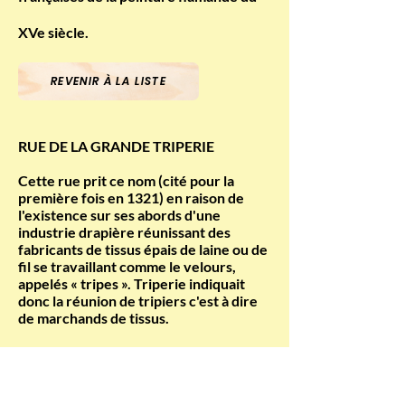
XVe siècle.
REVENIR À LA LISTE
RUE DE LA GRANDE TRIPERIE
Cette rue prit ce nom (cité pour la
première fois en 1321) en raison de
l'existence sur ses abords d'une
industrie drapière réunissant des
fabricants de tissus épais de laine ou de
fil se travaillant comme le velours,
appelés « tripes ». Triperie indiquait
donc la réunion de tripiers c'est à dire
de marchands de tissus.
Aux laborieux commerçants du XIVe
siècle, ont succédé, au XVIIIe, des
familles d'aristocrates et de grands
bourgeois qui y ont fait bâtir de