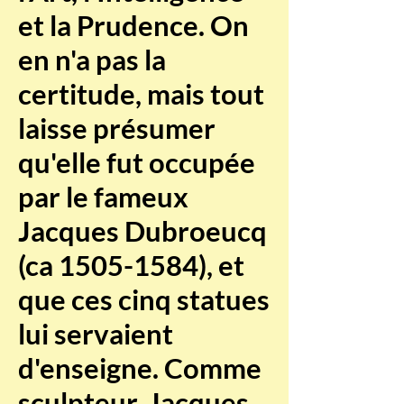
et la Prudence. On
en n'a pas la
certitude, mais tout
laisse présumer
qu'elle fut occupée
par le fameux
Jacques Dubroeucq
(ca
1505-1584)
, et
que ces cinq statues
lui servaient
d'enseigne. Comme
sculpteur, Jacques