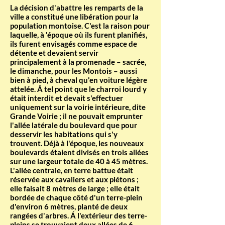
La décision d'abattre les remparts de la
ville a constitué une libération pour la
population montoise. C'est la raison pour
laquelle, à 'époque où ils furent planifiés,
ils furent envisagés comme espace de
détente et devaient servir
principalement à la promenade – sacrée,
le dimanche, pour les Montois – aussi
bien à pied, à cheval qu'en voiture légère
attelée. Á tel point que le charroi lourd y
était interdit et devait s'effectuer
uniquement sur la voirie intérieure, dite
Grande Voirie ; il ne pouvait emprunter
l'allée latérale du boulevard que pour
desservir les habitations qui s'y
trouvent. Déjà à l'époque, les nouveaux
boulevards étaient divisés en trois allées
sur une largeur totale de 40 à 45 mètres.
L'allée centrale, en terre battue était
réservée aux cavaliers et aux piétons ;
elle faisait 8 mètres de large ; elle était
bordée de chaque côté d'un terre-plein
d'environ 6 mètres, planté de deux
rangées d'arbres. Á l'extérieur des terre-
pleins se trouvaient deux allées de 6