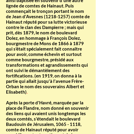
ainsi baptisée en souvenir d'une autre
lignée de comtes de Hainaut. Puis
commençait le tronçon portant le nom
de Jean d'Avesnes
(1218-1257)
comte de
Hainaut réputé pour sa lutte victorieuse
contre le clan des Dampierre ; mais qui
prit, dès 1879, le nom de boulevard
Dolez, en hommage à François Dolez,
bourgmestre de Mons de 1866 à 1879
qui s’était spécialement fait connaître
pour avoir, comme échevin et surtout
comme bourgmestre, présidé aux
transformations et agrandissements qui
ont suivi le démantèlement des
fortifications. (en 1919, on donna à la
partie qui allait jusqu'à l'avenue Frère-
Orban le nom des souverains Albert et
Elisabeth)
.
Après la porte d'Havré, marquée par la
place de Flandre, nom donné en souvenir
des liens qui avaient unis longtemps les
deux comtés, s'étendait le boulevard
Baudouin de Jérusalem,
1065 - 1118
,
comte de Hainaut réputé pour avoir