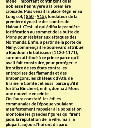
mené l’important contingent de la
noblesse hennuyère à la première
croisade. Puis venait la place Régnier au
Long col, (
850
-
915
), fondateur de la
première dynastie des comtes de
Hainaut. C’est lui qui édifia la première
fortification au sommet de la butte de
Mons pour résister aux attaques des
Normands. Enfin, à partir de la porte de
Nimy, commençait le boulevard attribué
à Baudouin le bâtisseur
(1120-1171)
,
surnom attribué à ce prince parce qu’il
avait fait construire, pour protéger le
frontière de ses états contre les
entreprises des flamands et des
brabançons, les châteaux d’Ath, de
Braine le Comte ; et aussi parce qu’il il
fortifia Binche et, enfin, donna à Mons
une nouvelle enceinte.
On l’aura constaté, les édiles
communales de l’époque voulaient
manifestement rappeler à la population
montoise les grandes figures qui firent
jadis la réputation de la ville, mais la
plupart, aujourd'hui ont disparu.