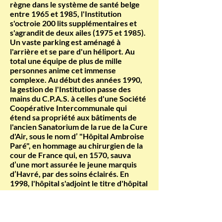
règne dans le système de santé belge
entre 1965 et 1985, l'Institution
s'octroie 200 lits supplémentaires et
s'agrandit de deux ailes (1975 et 1985).
Un vaste parking est aménagé à
l'arrière et se pare d'un héliport. Au
total une équipe de plus de mille
personnes anime cet immense
complexe. Au début des années 1990,
la gestion de l'Institution passe des
mains du C.P.A.S. à celles d'une Société
Coopérative Intercommunale qui
étend sa propriété aux bâtiments de
l'ancien Sanatorium de la rue de la Cure
d'Air, sous le nom d’ "Hôpital Ambroise
Paré", en hommage au chirurgien de la
cour de France qui, en 1570, sauva
d’une mort assurée le jeune marquis
d’Havré, par des soins éclairés. En
1998, l'hôpital s'adjoint le titre d'hôpital
" Universitaire ", lors de l'attribution
par l'Université de Bruxelles, de 20 lits
universitaires dans le secteur
Pédiatrique.