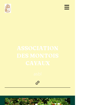
ASSOCIATION
DES MONTOIS
CAYAUX
asbl